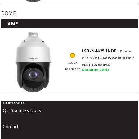
DOME
4 MP
LSB-N4425IH-DE
:
Dôme
PTZ 360° IP 4MP-25x IR 100m /
stock
POE+ 12Vdc IP66
fabricant
Garantie 2 ANS
.
L'entreprise
Qui Sommes Nous
Contact