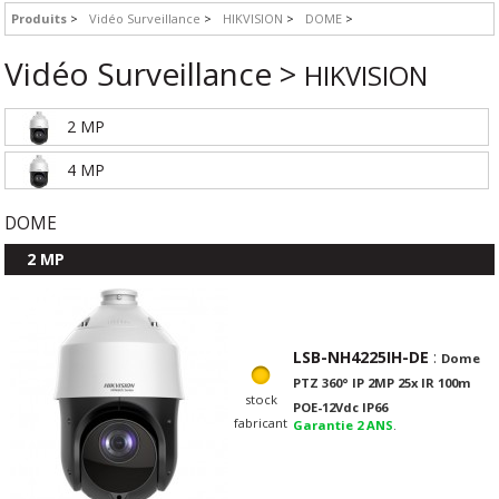
Produits
Vidéo Surveillance
HIKVISION
DOME
Vidéo Surveillance >
HIKVISION
2 MP
4 MP
DOME
2 MP
LSB-NH4225IH-DE
:
Dome
PTZ 360° IP 2MP 25x IR 100m
stock
POE-12Vdc IP66
fabricant
Garantie 2 ANS
.