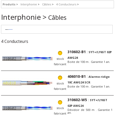
Produits
Interphonie
Câbles
4 Conducteurs
Interphonie >
Câbles
4 Conducteurs
310602-B1
:
SYT+/LY6ST 02P
AWG24
stock
Boite de 100 m . Garantie 1 an.
fabricant
406010-B1
:
Alarme ridige
10C AWG24 SCR
stock
Boite de 100 m . Garantie 1 an.
fabricant
310602-W5
:
SYT+/LY6ST
02P AWG24
stock
Dévidoir de 500 m . Garantie 1
an.
fabricant