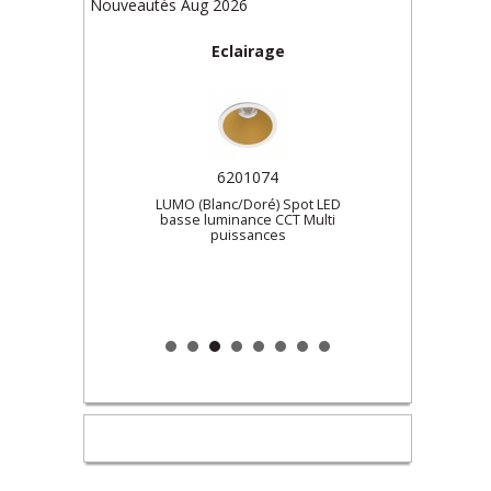
Nouveautés Aug 2026
Eclairage
6201074
vec
LUMO (Blanc/Doré) Spot LED
L
160 à
basse luminance CCT Multi
b
puissances