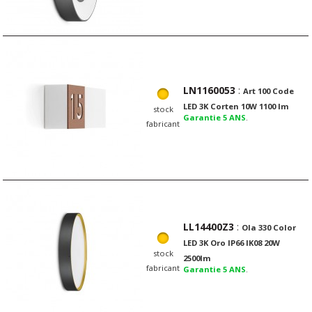
LN1160053
:
Art 100 Code
LED 3K Corten 10W 1100 lm
stock
Garantie 5 ANS
.
fabricant
LL14400Z3
:
Ola 330 Color
LED 3K Oro IP66 IK08 20W
stock
2500lm
fabricant
Garantie 5 ANS
.