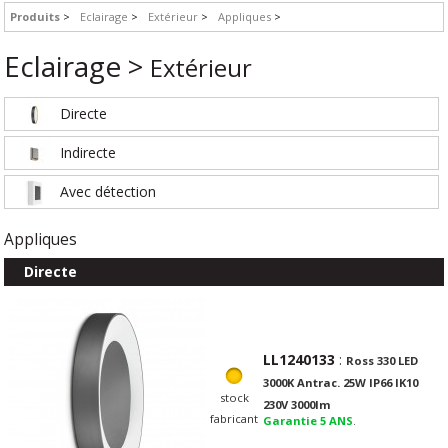
Produits
Eclairage
Extérieur
Appliques
Eclairage >
Extérieur
Directe
Indirecte
Avec détection
Appliques
Directe
LL1240133
:
Ross 330 LED
3000K Antrac. 25W IP66 IK10
stock
230V 3000lm
fabricant
Garantie 5 ANS
.