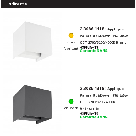
Indirecte
2.3086.1118
:
Applique
Palma Up&Down IP65 2x5w
stock
CCT 2700/3200/4000K Blanc
fabricant
Garantie 3 ANS
.
2.3086.1318
:
Applique
Palma Up&Down IP65 2x5w
CCT 2700/3200/4000K
en stock
Anthracite
Garantie 3 ANS
.