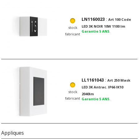
LN1160023
:
Art 100 Code
LED 3K NOIR 10W 1100 lm
stock
Garantie 5 ANS
.
fabricant
LL1161043
:
Art 250 Mask
LED 3K Antrac. IP66 IK10
stock
2040lm
fabricant
Garantie 5 ANS
.
Appliques