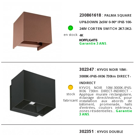
230861618
:
PALMA SQUARE
UP&DOWN 2x5W 0-90º IP65 100-
240V CORTEN SWITCH 2K7-3K2-
en stock
4K
Garantie 3 ANS
.
302347
:
KYVOS NOIR 10W-
3000K-IP65-IK06 730lm DIRECT-
INDIRECT
KYVOS NOIR 10W-3000K-IP65-
IK06 730lm DIRECT-INDIRECT -
stock
Applique murale réctangulaire,
éclairage direct/indirect, pour
fabricant
installation aux abords de
bâtiment, promenade, halls
d’entrées, couloirs intérieurs,
zones résidentielles…
Garantie
3 ANS
.
302351
:
KYVOS DOUBLE