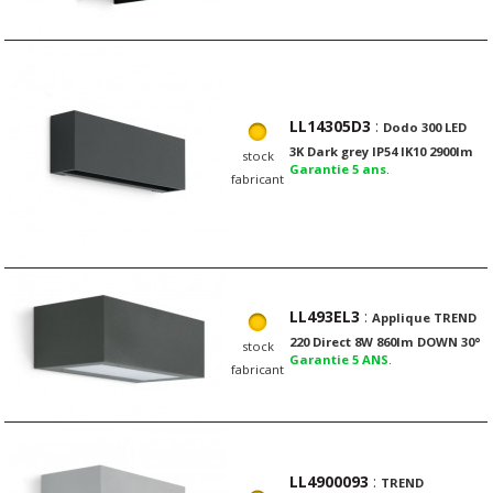
LL14305D3
:
Dodo 300 LED
3K Dark grey IP54 IK10 2900lm
stock
Garantie 5 ans
.
fabricant
LL493EL3
:
Applique TREND
220 Direct 8W 860lm DOWN 30°
stock
Garantie 5 ANS
.
fabricant
LL4900093
:
TREND