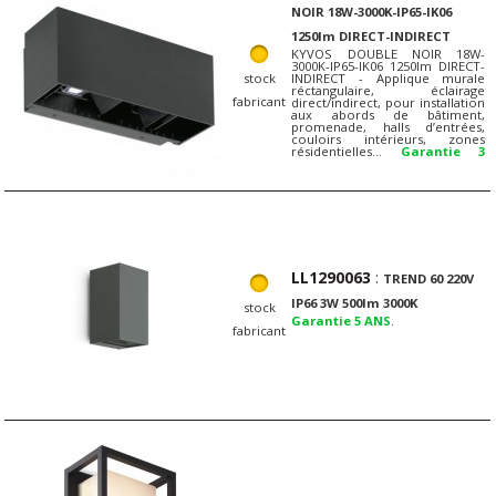
NOIR 18W-3000K-IP65-IK06
1250lm DIRECT-INDIRECT
KYVOS DOUBLE NOIR 18W-
3000K-IP65-IK06 1250lm DIRECT-
stock
INDIRECT - Applique murale
réctangulaire, éclairage
fabricant
direct/indirect, pour installation
aux abords de bâtiment,
promenade, halls d’entrées,
couloirs intérieurs, zones
résidentielles…
Garantie 3
ANS
.
LL1290063
:
TREND 60 220V
IP66 3W 500lm 3000K
stock
Garantie 5 ANS
.
fabricant