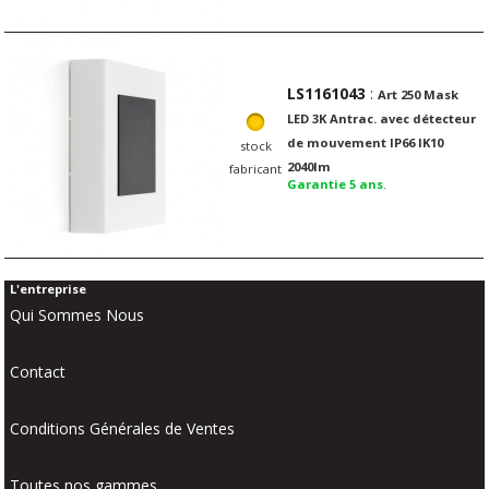
LS1161043
:
Art 250 Mask
LED 3K Antrac. avec détecteur
de mouvement IP66 IK10
stock
2040lm
fabricant
Garantie 5 ans
.
L'entreprise
Qui Sommes Nous
Contact
Conditions Générales de Ventes
Toutes nos gammes