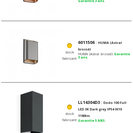
Garantie 3 ans
.
6011506
:
HUMA (Astral
brossé)
stock
HUMA (Astral brossé)
Garantie
3 ans
.
fabricant
LL14304D3
:
Dodo 100 Full
LED 3K Dark grey IP54 IK10
stock
1180lm
fabricant
Garantie 5 ANS
.