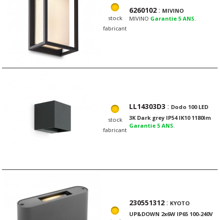
6260102
:
MIVINO
stock
MIVINO
Garantie 5 ANS
.
fabricant
LL14303D3
:
Dodo 100 LED
3K Dark grey IP54 IK10 1180lm
stock
Garantie 5 ANS
.
fabricant
230551312
:
KYOTO
UP&DOWN 2x6W IP65 100-240V