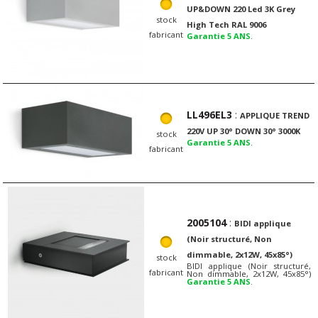
UP&DOWN 220 Led 3K Grey
stock
High Tech RAL 9006
fabricant
Garantie 5 ANS
.
LL496EL3
:
APPLIQUE TREND
220V UP 30° DOWN 30° 3000K
stock
Garantie 5 ANS
.
fabricant
2005104
:
BIDI applique
(Noir structuré, Non
dimmable, 2x12W, 45x85°)
stock
BIDI applique (Noir structuré,
fabricant
Non dimmable, 2x12W, 45x85°)
Garantie 5 ANS
.