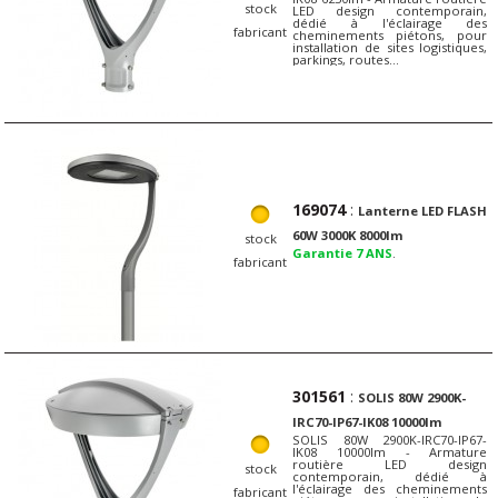
stock
LED design contemporain,
dédié à l'éclairage des
fabricant
cheminements piétons, pour
installation de sites logistiques,
parkings, routes…
169074
:
Lanterne LED FLASH
60W 3000K 8000lm
stock
Garantie 7 ANS
.
fabricant
301561
:
SOLIS 80W 2900K-
IRC70-IP67-IK08 10000lm
SOLIS 80W 2900K-IRC70-IP67-
IK08 10000lm - Armature
routière LED design
stock
contemporain, dédié à
l'éclairage des cheminements
fabricant