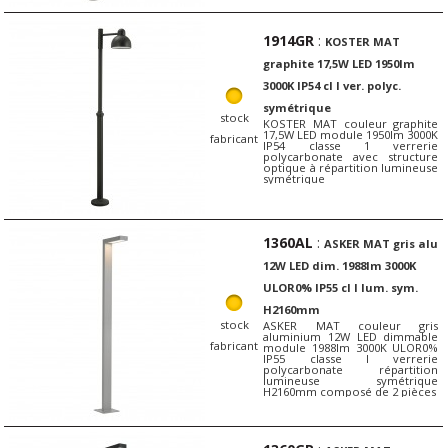
1914GR
:
KOSTER MAT
graphite 17,5W LED 1950lm
3000K IP54 cl I ver. polyc.
symétrique
stock
KOSTER MAT couleur graphite
17,5W LED module 1950lm 3000K
fabricant
IP54 classe 1 verrerie
polycarbonate avec structure
optique à répartition lumineuse
symétrique
1360AL
:
ASKER MAT gris alu
12W LED dim. 1988lm 3000K
ULOR0% IP55 cl I lum. sym.
H2160mm
stock
ASKER MAT couleur gris
aluminium 12W LED dimmable
fabricant
module 1988lm 3000K ULOR0%
IP55 classe I verrerie
polycarbonate répartition
lumineuse symétrique
H2160mm composé de 2 pièces