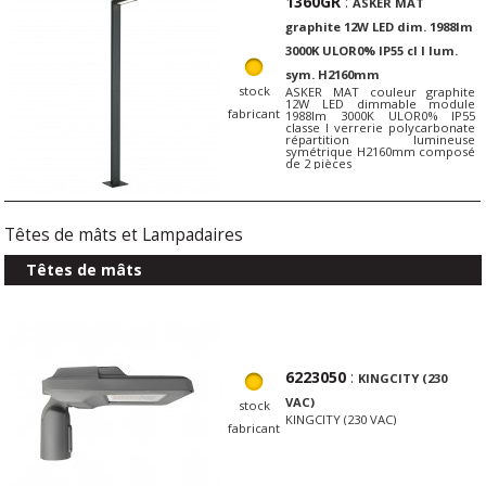
1360GR
:
ASKER MAT
graphite 12W LED dim. 1988lm
3000K ULOR0% IP55 cl I lum.
sym. H2160mm
stock
ASKER MAT couleur graphite
12W LED dimmable module
fabricant
1988lm 3000K ULOR0% IP55
classe I verrerie polycarbonate
répartition lumineuse
symétrique H2160mm composé
de 2 pièces
Têtes de mâts et Lampadaires
Têtes de mâts
6223050
:
KINGCITY (230
VAC)
stock
KINGCITY (230 VAC)
fabricant