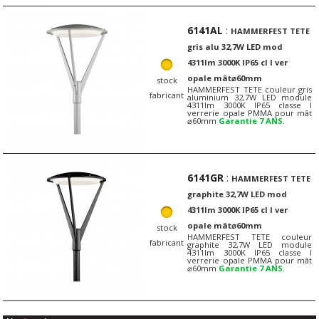
6141AL
:
HAMMERFEST TETE
gris alu 32,7W LED mod
4311lm 3000K IP65 cl I ver
opale mât⌀60mm
stock
HAMMERFEST TETE couleur gris
fabricant
aluminium 32,7W LED module
4311lm 3000K IP65 classe I
verrerie opale PMMA pour mât
⌀60mm
Garantie 7 ANS
.
6141GR
:
HAMMERFEST TETE
graphite 32,7W LED mod
4311lm 3000K IP65 cl I ver
opale mât⌀60mm
stock
HAMMERFEST TETE couleur
fabricant
graphite 32,7W LED module
4311lm 3000K IP65 classe I
verrerie opale PMMA pour mât
⌀60mm
Garantie 7 ANS
.