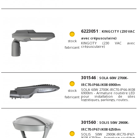
6223051
:
KINGCITY (230 VAC
avec crépusculaire)
stock
KINGCITY (230 VAC avec
crépusculaire)
fabricant
301546
:
SOLA 60W 2700K-
IRC70-IP66-IK08 6900lm
SOLA 60W 2700K-IRC70-IP66-IK08
stock
6900lm - Armature routière LED
pour installation de sites
fabricant
logistiques, parkings, routes..
301560
:
SOLIS 50W 2900K-
IRC70-IP67-IK08 6250lm
SOLIS 50W 2900K-IRC70-IP67-
IK08 6250lm - Armature routière