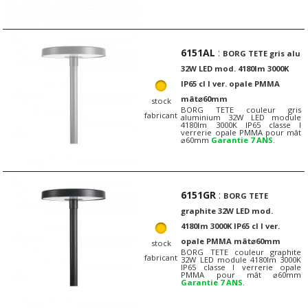
6151AL
:
BORG TETE gris alu
32W LED mod. 4180lm 3000K
IP65 cl I ver. opale PMMA
mât⌀60mm
stock
BORG TETE couleur gris
fabricant
aluminium 32W LED module
4180lm 3000K IP65 classe I
verrerie opale PMMA pour mât
⌀60mm
Garantie 7 ANS
.
6151GR
:
BORG TETE
graphite 32W LED mod.
4180lm 3000K IP65 cl I ver.
opale PMMA mât⌀60mm
stock
BORG TETE couleur graphite
fabricant
32W LED module 4180lm 3000K
IP65 classe I verrerie opale
PMMA pour mât ⌀60mm
Garantie 7 ANS
.