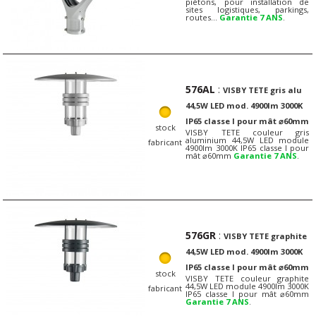
piétons, pour installation de
sites logistiques, parkings,
routes…
Garantie 7 ANS
.
576AL
:
VISBY TETE gris alu
44,5W LED mod. 4900lm 3000K
IP65 classe I pour mât ⌀60mm
stock
VISBY TETE couleur gris
aluminium 44,5W LED module
fabricant
4900lm 3000K IP65 classe I pour
mât ⌀60mm
Garantie 7 ANS
.
576GR
:
VISBY TETE graphite
44,5W LED mod. 4900lm 3000K
IP65 classe I pour mât ⌀60mm
stock
VISBY TETE couleur graphite
44,5W LED module 4900lm 3000K
fabricant
IP65 classe I pour mât ⌀60mm
Garantie 7 ANS
.