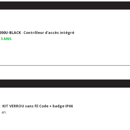
Contrôle d'accès
200U-BLACK
:
Contrôleur d'accès intégré
 3 ANS
.
AXK420C2EM
Clavier/Lecteur RFID AXK4 
IP66 125 KHz EM 12/24V A
999u 2R C2
:
KIT VERROU sans fil Code + badge IP66
 an.