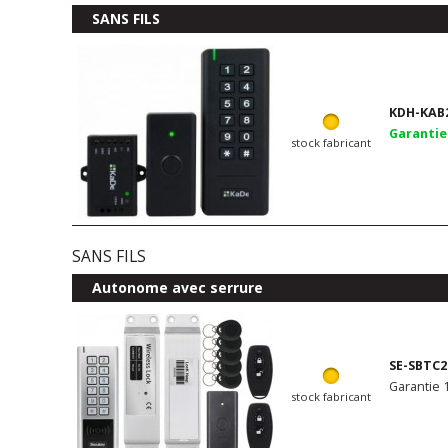
SANS FILS
KDH-KAB
Garantie
stock fabricant
SANS FILS
Autonome avec serrure
SE-SBTC2
Garantie 1
stock fabricant