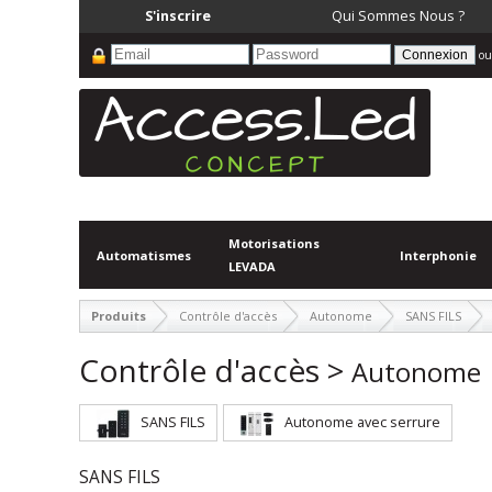
S'inscrire
Qui Sommes Nous ?
ou
Motorisations
Automatismes
Interphonie
LEVADA
Produits
Contrôle d'accès
Autonome
SANS FILS
Contrôle d'accès >
Autonome
SANS FILS
Autonome avec serrure
SANS FILS