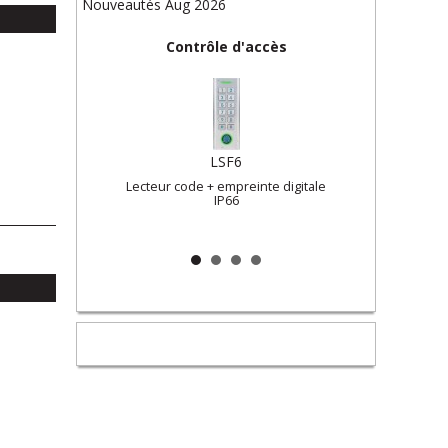
Nouveautés Aug 2026
Contrôle d'accès
LSF6
Métal
Lecteur code + empreinte digitale
Le
C/DC
IP66