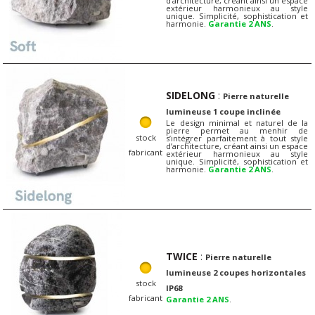
d’architecture, créant ainsi un espace
extérieur harmonieux au style
unique. Simplicité, sophistication et
harmonie.
Garantie 2 ANS
.
SIDELONG
:
Pierre naturelle
lumineuse 1 coupe inclinée
Le design minimal et naturel de la
pierre permet au menhir de
stock
s’intégrer parfaitement à tout style
d’architecture, créant ainsi un espace
fabricant
extérieur harmonieux au style
unique. Simplicité, sophistication et
harmonie.
Garantie 2 ANS
.
TWICE
:
Pierre naturelle
lumineuse 2 coupes horizontales
stock
IP68
fabricant
Garantie 2 ANS
.