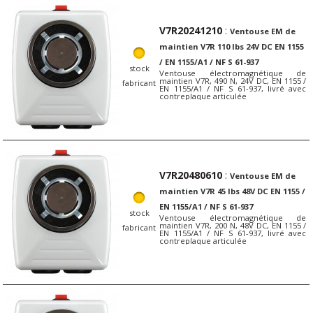
V7R20241210
:
Ventouse EM de
maintien V7R 110 lbs 24V DC EN 1155
/ EN 1155/A1 / NF S 61-937
stock
Ventouse électromagnétique de
maintien V7R, 490 N, 24V DC, EN 1155 /
fabricant
EN 1155/A1 / NF S 61-937, livré avec
contreplaque articulée
V7R20480610
:
Ventouse EM de
maintien V7R 45 lbs 48V DC EN 1155 /
EN 1155/A1 / NF S 61-937
stock
Ventouse électromagnétique de
maintien V7R, 200 N, 48V DC, EN 1155 /
fabricant
EN 1155/A1 / NF S 61-937, livré avec
contreplaque articulée