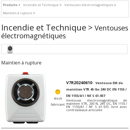
Produits
Incendie et Technique
Ventouses électromagnétiques
Maintien à rupture
Incendie et Technique >
Ventouses
électromagnétiques
Maintien à rupture
V7R20240610
:
Ventouse EM de
maintien V7R 45 lbs 24V DC EN 1155 /
EN 1155/A1 / NF S 61-937
stock
Ventouse électromagnétique de
maintien V7R, 200 N, 24V DC, EN 1155 /
fabricant
EN 1155/A1 / NF S 61-937, livré avec
contreplaque articulée