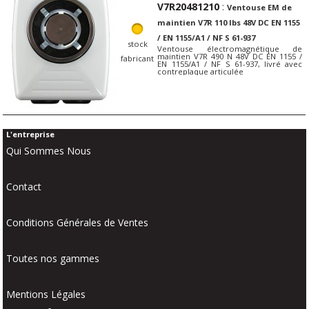
V7R20481210
:
Ventouse EM de
maintien V7R 110 lbs 48V DC EN 1155
/ EN 1155/A1 / NF S 61-937
stock
Ventouse électromagnétique de
maintien V7R 490 N 48V DC EN 1155 /
fabricant
EN 1155/A1 / NF S 61-937, livré avec
contreplaque articulée
L'entreprise
Qui Sommes Nous
Contact
Conditions Générales de Ventes
Toutes nos gammes
Mentions Légales