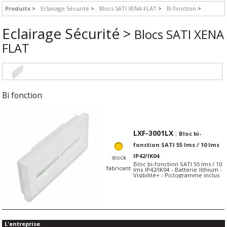
Produits
Eclairage Sécurité
Blocs SATI XENA FLAT
Bi fonction
Eclairage Sécurité >
Blocs SATI XENA
FLAT
Bi fonction
LXF-3001LX
:
Bloc bi-
fonction SATI 55 lms / 10 lms
IP42/IK04
stock
Bloc bi-fonction SATI 55 lms / 10
fabricant
lms IP42/IK04 - Batterie lithium -
Visibilité+ - Pictogramme inclus
L'entreprise